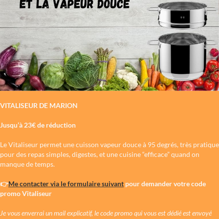
VITALISEUR DE MARION
Jusqu’à 23€ de réduction
Le Vitaliseur permet une cuisson vapeur douce à 95 degrés, très pratique
pour des repas simples, digestes, et une cuisine “efficace” quand on
manque de temps.
👉
Me contacter via le formulaire suivant
pour demander votre code
promo Vitaliseur
Je vous enverrai un mail explicatif, le code promo qui vous est dédié est envoyé