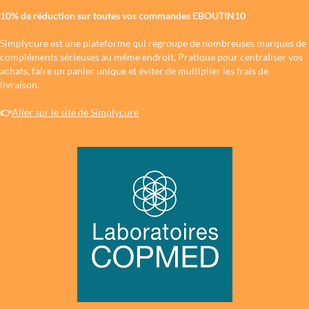
10% de réduction sur toutes vos commandes EBOUTIN10
Simplycure est une plateforme qui regroupe de nombreuses marques de
compléments sérieuses au même endroit. Pratique pour centraliser vos
achats, faire un panier unique et éviter de multiplier les frais de
livraison.
👉
Aller sur le site de Simplycure