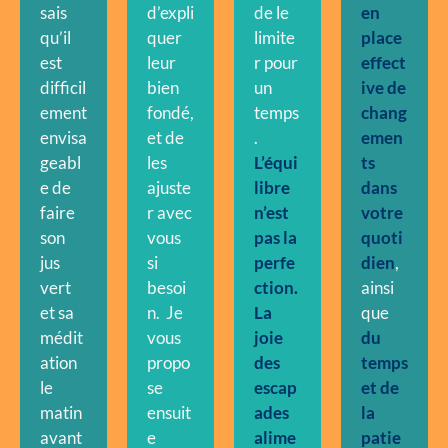
sais
d’expli
de le
en
qu’il
quer
limite
place
est
leur
r pour
effect
difficil
bien
un
ive de
ement
fondé,
temps
chang
envisa
et de
.
emen
geabl
les
L’équi
ts
e de
ajuste
libre
dans
faire
r avec
n’est
votre
son
vous
pas la
quoti
jus
si
perfe
dien
,
vert
besoi
ction.
ainsi
et sa
n. Je
La
que
médit
vous
joie
du
ation
propo
des
temps
le
se
escap
et de
matin
ensuit
ades
la
avant
e
alime
patie