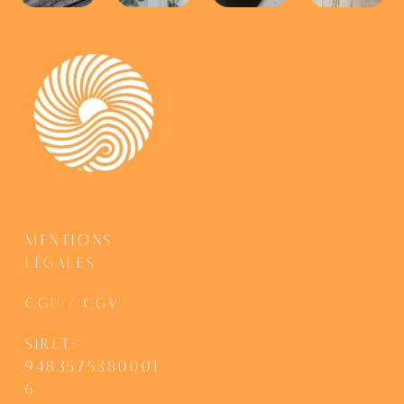
MENTIONS
LÉGALES
CGU / CGV
SIRET:
9483575380001
6