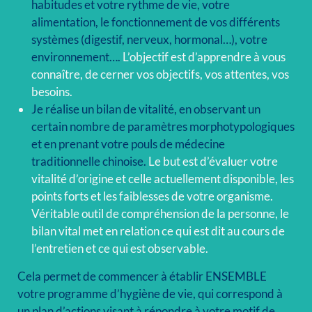
habitudes et votre rythme de vie, votre
alimentation, le fonctionnement de vos différents
systèmes
(digestif, nerveux, hormonal…),
votre
environnement….
L’objectif est d’apprendre à vous
connaître, de cerner vos objectifs, vos attentes, vos
besoins.
Je réalise un bilan de vitalité, en observant un
certain nombre de paramètres morphotypologiques
et en prenant votre pouls de médecine
traditionnelle chinoise.
Le but est d’évaluer votre
vitalité d’origine et celle actuellement disponible, les
points forts et les faiblesses de votre organisme.
Véritable outil de compréhension de la personne, le
bilan vital met en relation ce qui est dit au cours de
l’entretien et ce qui est observable.
Cela permet de commencer à établir ENSEMBLE
votre programme d’hygiène de vie, qui correspond à
un plan d’actions visant à répondre à votre motif de