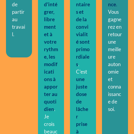
de
d’
i
nté
ntaire
nc
e
.
partir
grer,
s et
Vous
au
libre
de la
gagne
travai
ment
convi
rez en
l.
et à
vialit
retour
votre
é sont
une
rythm
primo
meille
e, les
rdiale
ure
modif
s
.
auton
icati
C’est
omie
ons à
une
et
appor
juste
conna
ter au
dose
issanc
quoti
de
e de
dien
.
lâche
soi.
Je
r
crois
prise
beauc
à