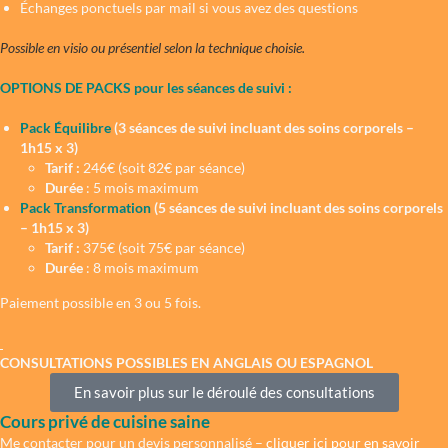
Échanges ponctuels par mail si vous avez des questions
Possible en visio ou présentiel selon la technique choisie.
OPTIONS DE PACKS pour les séances de suivi :
Pack Équilibre
(3 séances de suivi incluant des soins corporels –
1h15 x 3)
Tarif :
246€ (soit 82€ par séance)
Durée
: 5 mois maximum
Pack Transformation
(5 séances de suivi incluant des soins corporels
– 1h15 x 3)
Tarif :
375€ (soit 75€ par séance)
Durée
: 8 mois maximum
Paiement possible en 3 ou 5 fois.
CONSULTATIONS POSSIBLES EN ANGLAIS OU ESPAGNOL
En savoir plus sur le déroulé des consultations
Cours privé de cuisine saine
Me contacter pour un devis personnalisé –
cliquer ici pour en savoir